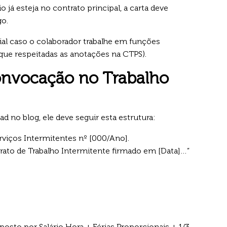
o já esteja no contrato principal, a carta deve
go.
rial caso o colaborador trabalhe em funções
que respeitadas as anotações na CTPS).
onvocação no Trabalho
 no blog, ele deve seguir esta estrutura:
viços Intermitentes nº [000/Ano].
ato de Trabalho Intermitente firmado em [Data]…”
sto por Salário Hora + Férias Proporcionais + 1/3