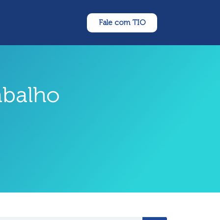
Fale com TIO
abalho