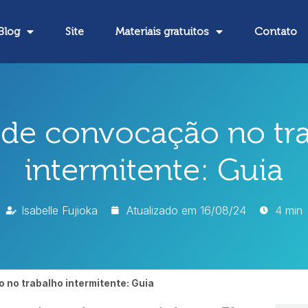
Blog
Site
Materiais gratuitos
Contato
 de convocação no tr
intermitente: Guia
Isabelle Fujioka
Atualizado em
16/08/24
4 min
 no trabalho intermitente: Guia