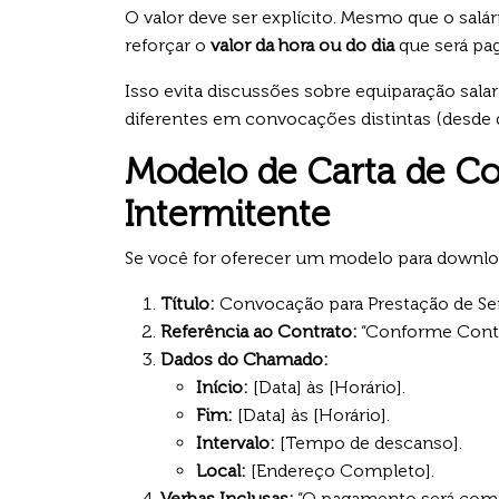
O valor deve ser explícito. Mesmo que o salári
reforçar o
valor da hora ou do dia
que será pa
Isso evita discussões sobre equiparação sala
diferentes em convocações distintas (desde 
Modelo de Carta de C
Intermitente
Se você for oferecer um modelo para download
Título:
Convocação para Prestação de Ser
Referência ao Contrato:
“Conforme Contr
Dados do Chamado:
Início:
[Data] às [Horário].
Fim:
[Data] às [Horário].
Intervalo:
[Tempo de descanso].
Local:
[Endereço Completo].
Verbas Inclusas:
“O pagamento será compo