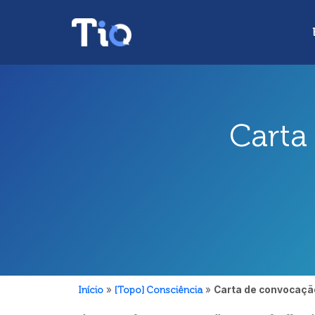
Carta
Início
»
[Topo] Consciência
»
Carta de convocação