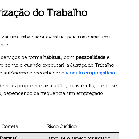
rização do Trabalho
lizar um trabalhador eventual para mascarar uma
nte.
 serviços de forma
habitual
, com
pessoalidade
e
e como e quando executar), a Justiça do Trabalho
de autônomo e reconhecer o
vínculo empregatício
.
ireitos proporcionais da CLT, mais multa, como se
 ou, dependendo da frequência, um empregado
o Correta
Risco Jurídico
Eventual
Baixo, se o serviço for isolado.