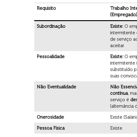
Requisito
Trabalho Int
(Empregado
Subordinação
Existe:
O em
intermitente
de serviço 
aceitar.
Pessoalidade
Existe:
O em
intermitente
substituído 
suas convoc
Não Eventualidade
Não Essencia
contínua
, ma
serviço é
de
(alternância 
Onerosidade
Existe (Salári
Pessoa Física
Existe