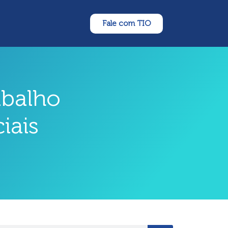
Fale com TIO
abalho
iais