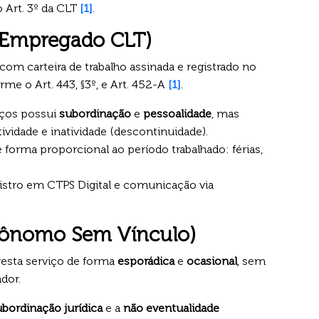
 Art. 3º da CLT
[1]
.
 (Empregado CLT)
com carteira de trabalho assinada e registrado no
rme o Art. 443, §3º, e Art. 452-A
[1]
.
iços possui
subordinação
e
pessoalidade
, mas
ividade e inatividade (descontinuidade).
 forma proporcional ao período trabalhado: férias,
gistro em CTPS Digital e comunicação via
tônomo Sem Vínculo)
presta serviço de forma
esporádica
e
ocasional
, sem
dor.
ubordinação jurídica
e a
não eventualidade