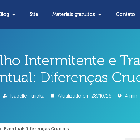
Blog
Site
Materiais gratuitos
Contato
lho Intermitente e Tr
ntual: Diferenças Cruc
Isabelle Fujioka
Atualizado em
28/10/25
4 min
o Eventual: Diferenças Cruciais