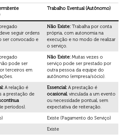
ermitente
Trabalho Eventual (Autônomo)
)
pregado
Não Existe:
Trabalha por conta
 deve seguir ordens
própria, com autonomia na
ao ser convocado e
execução e no modo de realizar
o serviço.
pregado
Não Existe:
Muitas vezes o
 não pode ser
serviço pode ser prestado por
por terceiros em
outra pessoa da equipe do
ações.
autônomo (empresa/sócio).
l:
A relação é
Essencial:
A prestação é
s a prestação de
ocasional
, vinculada a um evento
scontínua
ou necessidade pontual, sem
de períodos).
expectativa de reiteração.
o)
Existe (Pagamento do Serviço)
Existe