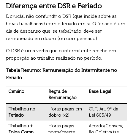
Diferença entre DSR e Feriado
É crucial não confundir o DSR (que incide sobre as
horas trabalhadas) com o feriado em si. O feriado é um
dia de descanso que, se trabalhado, deve ser
remunerado em dobro (ou compensado).
O DSR é uma verba que o intermitente recebe em
proporção ao trabalho realizado no período.
Tabela Resumo: Remuneração do Intermitente no
Feriado
Cenário
Regra de
Base Legal
Remuneração
Trabalhou no
Horas pagas em
CLT, Art. 9º da
Feriado
dobro (x2).
Lei 605/49.
Trabalhou +
Horas pagas
Acordo/Convenç
Folga Comp.
normalmente.
ão Coletiva (se