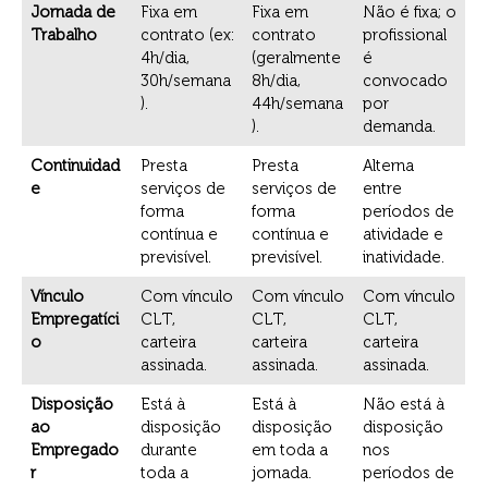
Jornada de
Fixa em
Fixa em
Não é fixa; o
Trabalho
contrato (ex:
contrato
profissional
4h/dia,
(geralmente
é
30h/semana
8h/dia,
convocado
).
44h/semana
por
).
demanda.
Continuidad
Presta
Presta
Alterna
e
serviços de
serviços de
entre
forma
forma
períodos de
contínua e
contínua e
atividade e
previsível.
previsível.
inatividade.
Vínculo
Com vínculo
Com vínculo
Com vínculo
Empregatíci
CLT,
CLT,
CLT,
o
carteira
carteira
carteira
assinada.
assinada.
assinada.
Disposição
Está à
Está à
Não está à
ao
disposição
disposição
disposição
Empregado
durante
em toda a
nos
r
toda a
jornada.
períodos de