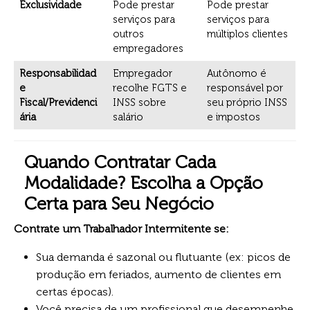
Exclusividade
Pode prestar
Pode prestar
serviços para
serviços para
outros
múltiplos clientes
empregadores
Responsabilidad
Empregador
Autônomo é
e
recolhe FGTS e
responsável por
Fiscal/Previdenci
INSS sobre
seu próprio INSS
ária
salário
e impostos
Quando Contratar Cada
Modalidade? Escolha a Opção
Certa para Seu Negócio
Contrate um Trabalhador Intermitente se:
Sua demanda é sazonal ou flutuante (ex: picos de
produção em feriados, aumento de clientes em
certas épocas).
Você precisa de um profissional que desempenhe