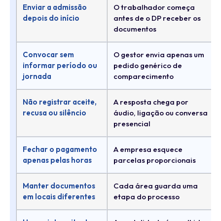
Enviar a admissão
O trabalhador começa
depois do início
antes de o DP receber os
documentos
Convocar sem
O gestor envia apenas um
informar período ou
pedido genérico de
jornada
comparecimento
Não registrar aceite,
A resposta chega por
recusa ou silêncio
áudio, ligação ou conversa
presencial
Fechar o pagamento
A empresa esquece
apenas pelas horas
parcelas proporcionais
Manter documentos
Cada área guarda uma
em locais diferentes
etapa do processo