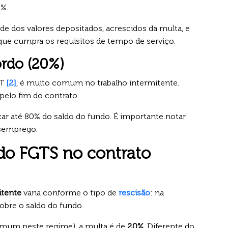
0%.
dade dos valores depositados, acrescidos da multa, e
que cumpra os requisitos de tempo de serviço.
rdo (20%)
LT
[2]
, é muito comum no trabalho intermitente.
elo fim do contrato.
car até 80% do saldo do fundo. É importante notar
esemprego.
 do FGTS no contrato
itente
varia conforme o tipo de
rescisão
: na
obre o saldo do fundo.
mum neste regime), a multa é de
20%
. Diferente do