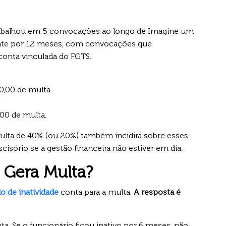
rabalhou em 5 convocações ao longo de Imagine um
nte por 12 meses, com convocações que
conta vinculada do FGTS.
00,00 de multa.
,00 de multa.
multa de 40% (ou 20%) também incidirá sobre esses
cisório se a gestão financeira não estiver em dia.
a Gera Multa?
o de inatividade
conta para a multa.
A resposta é
ta. Se o funcionário ficou inativo por 6 meses, não