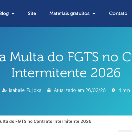
Blog
Site
Materiais gratuitos
Contato
da Multa do FGTS no C
Intermitente 2026
Isabelle Fujioka
Atualizado em
26/02/26
4 min
Multa do FGTS no Contrato Intermitente 2026