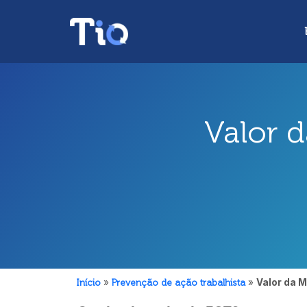
Valor 
Início
»
Prevenção de ação trabalhista
»
Valor da 