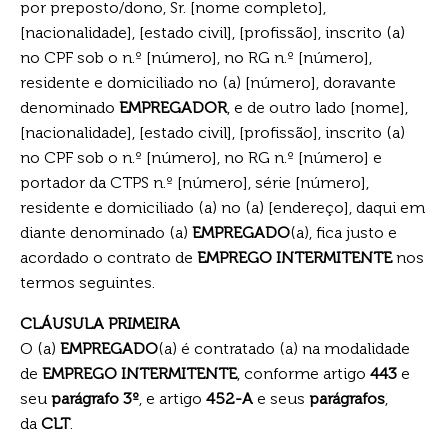
por preposto/dono, Sr. [nome completo],
[nacionalidade], [estado civil], [profissão], inscrito (a)
no CPF sob o n.º [número], no RG n.º [número],
residente e domiciliado no (a) [número], doravante
denominado
EMPREGADOR
, e de outro lado [nome],
[nacionalidade], [estado civil], [profissão], inscrito (a)
no CPF sob o n.º [número], no RG n.º [número] e
portador da CTPS n.º [número], série [número],
residente e domiciliado (a) no (a) [endereço], daqui em
diante denominado (a)
EMPREGADO
(a), fica justo e
acordado o contrato de
EMPREGO INTERMITENTE
nos
termos seguintes.
CLÁUSULA PRIMEIRA
O (a)
EMPREGADO
(a) é contratado (a) na modalidade
de
EMPREGO INTERMITENTE
, conforme artigo
443
e
seu
parágrafo 3º
, e artigo
452-A
e seus
parágrafos
,
da
CLT
.